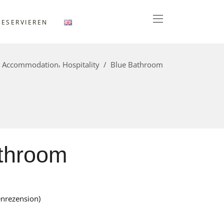
RESERVIEREN
,
/
Accommodation
Hospitality
/
Blue Bathroom
throom
nrezension)
ertet