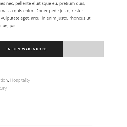
ies nec, pellente eluit sque eu, pretium quis,
d
 massa quis enim. Donec pede justo, rester
c, vulputate eget, arcu. In enim justo, rhoncus ut,
wertung
itae, jus
IN DEN WARENKORB
tion
,
Hospitality
xury