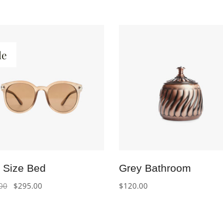
le
IN DEN WARENKORB
IN DEN WARENKORB
 Size Bed
Grey Bathroom
Ursprünglicher
Aktueller
00
$
295.00
$
120.00
Preis
Preis
war:
ist:
$355.00
$295.00.