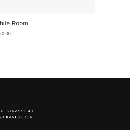
hite Room
50.00
PTSTRASSE 40
23 KARLSKRON