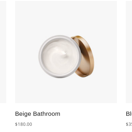
IN DEN WARENKORB
Beige Bathroom
B
$
180.00
$
3