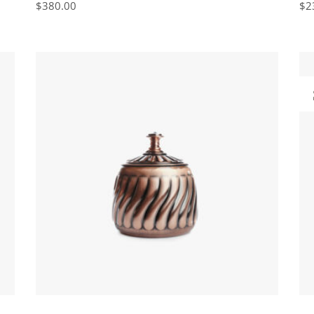
$
380.00
$
2
IN DEN WARENKORB