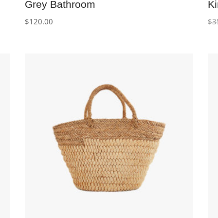
Grey Bathroom
K
$
120.00
$
3
IN DEN WARENKORB