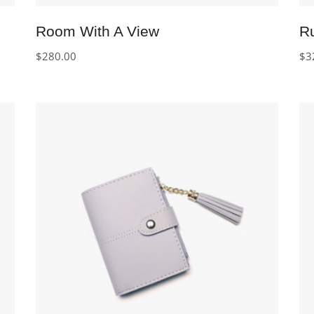
Room With A View
R
$
280.00
$
3
IN DEN WARENKORB