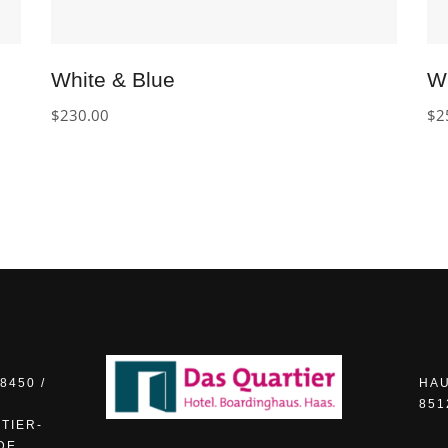
White & Blue
W
$
230.00
$
2
8450 /
HAU
851
TIER-
DE